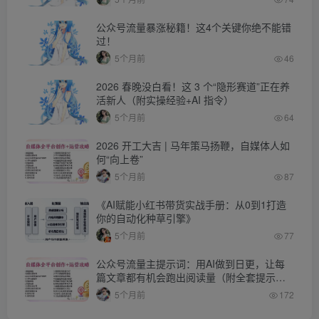
公众号流量暴涨秘籍！这4个关键你绝不能错
过！
5个月前
46
2026 春晚没白看！这 3 个“隐形赛道”正在养
活新人（附实操经验+AI 指令）
5个月前
64
2026 开工大吉 | 马年策马扬鞭，自媒体人如
何“向上卷”
5个月前
87
《AI赋能小红书带货实战手册：从0到1打造
你的自动化种草引擎》
5个月前
77
公众号流量主提示词：用AI做到日更，让每
篇文章都有机会跑出阅读量（附全套提示
词）
5个月前
172