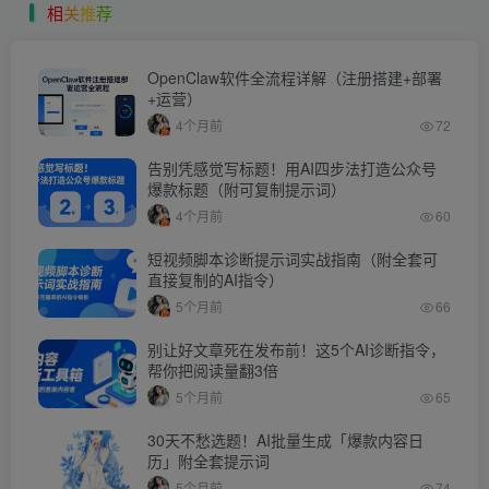
相
关
推
荐
OpenClaw软件全流程详解（注册搭建+部署
+运营）
4个月前
72
告别凭感觉写标题！用AI四步法打造公众号
爆款标题（附可复制提示词）
4个月前
60
短视频脚本诊断提示词实战指南（附全套可
直接复制的AI指令）
5个月前
66
别让好文章死在发布前！这5个AI诊断指令，
帮你把阅读量翻3倍
5个月前
65
30天不愁选题！AI批量生成「爆款内容日
历」附全套提示词
5个月前
74