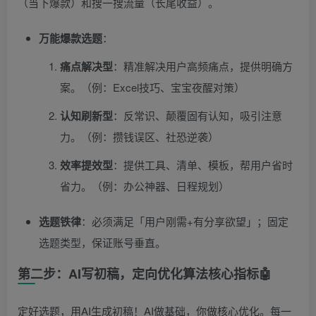
（当下爆款）和搜一搜流量（长尾收益）。
万能爆款选题
：
痛点解决型
：精准解决用户高频痛点，提供明确方
案。（例：Excel技巧、宝宝夜醒对策）
认知刷新型
：反常识、颠覆固有认知，吸引注意
力。（例：攒钱误区、社恐逆袭）
效率提效型
：提供工具、清单、模板，帮用户省时
省力。（例：办公神器、日程规划）
选题铁律
：必须满足「用户刚需+有分享欲望」；固定
选题类型，保证账号垂直。
第二步：AI写初稿，定向优化算法核心指标🤖
定好选题，用AI生成初稿！AI做基础，你做核心优化。每一