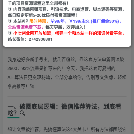
千的项目资源课程这里全部都有！
🔰 内容涵盖网赚项目、引流技术、电商运营、脚本源码等资源，
每日稳定更新5-20优质付费资源课程！
公众号0粉也能爆🔥AI+算法日更，小白轻松拿高推荐！
🔰 本站VIP
限时特惠，
￥99/年，￥199/永久 (推广佣金30%)，
全站资源免费下载，
每天更新，欢迎加入！
🔰
小七创业网开放加盟，搭建一个和本站一样的知识付费平台，
姐妹们，还在为公众号阅读量发愁吗？💔 别再说什么“公众
站长微信：2742938881
号红利没了，0粉没阅读”！那都是老黄历了！
我身边好多新手号主，就几百粉丝，靠这套方法单篇阅读破
2800，93%流量是推荐来的！今天，我把这套可复制的
AI+算法日更变现秘籍，全部分享给你，告别写文焦虑，轻松
拿高推荐！🚀
一、破圈底层逻辑：微信推荐算法，到底看
啥？🔍
想让文章被推荐，先搞懂算法这4大关卡！所有方法都围绕它