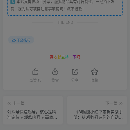
8
本站只提供项目分享，虚拟物品具有可复制性，一经拍下发
货，视为认可项目注意事项说明！概不退款！
THE END
干货技巧
喜
欢
就
支
持
一
下
吧
点赞
13
赞赏
分享
收藏
上一篇
下一篇
公众号快速起号，核心是精
《AI赋能小红书带货实战手
准定位 + 爆款内容 + 高效运
册：从0到1打造你的自动化
营，
种草引擎》