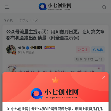
首页
干货技巧
正文
公众号流量主提示词：用AI做到日更，让每篇文章
都有机会跑出阅读量（附全套提示词）
佳佳
关注
私信
5个月前更新
0
172
13
🔰
小七创业网 | 专注优质VIP网课资源分享，市面上收费几百几