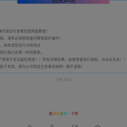
相关声明
操作请自行查看百度网盘教程！
教程，请务必按照网盘内教程逐步操作！
，具体请您自行分辨测试
我们我们会第一时间更新。
，严禁用于非法盈利用途！！所有法律后果，由使用者自行承担，与站长无关！
拍下发货，视为认可项目注意事项说明！概不退款！
THE END
喜
欢
就
支
持
一
下
吧