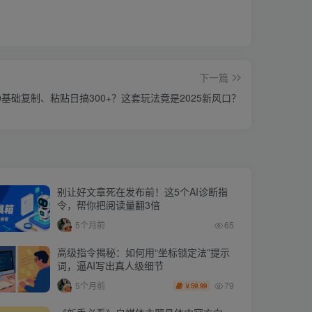
下一篇
基础复制、粘贴日搞300+？这套玩法竟是2025新风口？
别让好文章死在发布前！这5个AI诊断指
令，帮你把阅读量翻3倍
5个月前
65
高级指令揭秘：如何用“坐标锁定法”提示
词，逼AI写出真人级细节
79
5个月前
59.99
￥