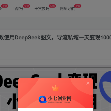
火爆
火爆
火爆
火爆
条
百家号
干货技巧
网址导航
教使用DeepSeek图文，导流私域一天变现100