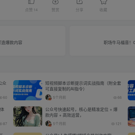
点赞
14
赞赏
分享
收藏
打造爆款内容
职场牛马福音！0
公众
短视频脚本诊断提示词实战指南（附全套
可直接复制的AI指令）
60
5个月前
66
媒体
公众号快速起号，核心是精准定位 + 爆
款内容 + 高效运营，
87
5个月前
121