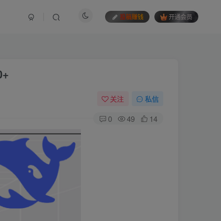
投
稿
赚
钱
开通会员
0+
关注
私信
0
49
14